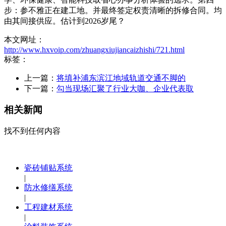
步：参不雅正在建工地。并最终签定权责清晰的拆修合同。均
由其间接供应。估计到2026岁尾？
本文网址：
http://www.hxvoip.com/zhuangxiujiancaizhishi/721.html
标签：
上一篇：
将填补浦东滨江地域轨道交通不脚的
下一篇：
勾当现场汇聚了行业大咖、企业代表取
相关新闻
找不到任何内容
瓷砖铺贴系统
|
防水修缮系统
|
工程建材系统
|